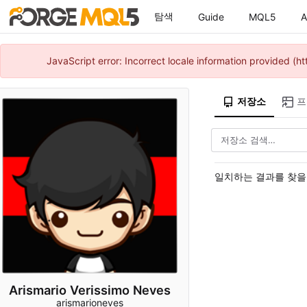
탐색
Guide
MQL5
A
JavaScript error: Incorrect locale information provided 
저장소
프
일치하는 결과를 찾을
Arismario Verissimo Neves
arismarioneves