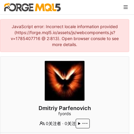
JavaScript error: Incorrect locale information provided
(https://forge.mql5.io/assets/js/webcomponents.js?
v=1785407716 @ 2:813). Open browser console to see
more details.
Dmitriy Parfenovich
fyords
0关注者
·
0关注