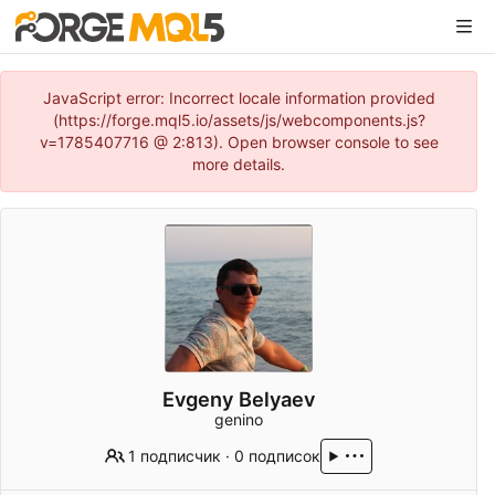
JavaScript error: Incorrect locale information provided
(https://forge.mql5.io/assets/js/webcomponents.js?
v=1785407716 @ 2:813). Open browser console to see
more details.
Evgeny Belyaev
genino
1 подписчик
·
0 подписок