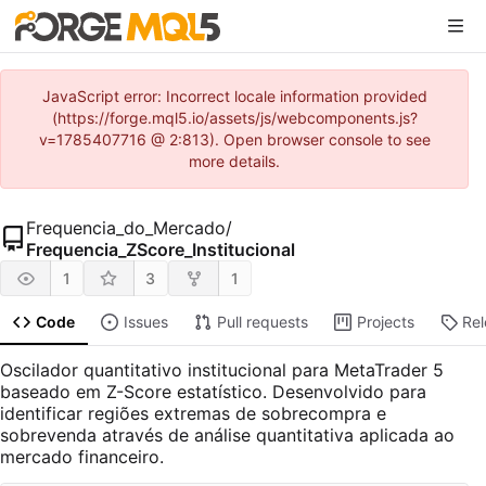
JavaScript error: Incorrect locale information provided
(https://forge.mql5.io/assets/js/webcomponents.js?
v=1785407716 @ 2:813). Open browser console to see
more details.
Frequencia_do_Mercado
/
Frequencia_ZScore_Institucional
1
3
1
Code
Issues
Pull requests
Projects
Re
Oscilador quantitativo institucional para MetaTrader 5
baseado em Z-Score estatístico. Desenvolvido para
identificar regiões extremas de sobrecompra e
sobrevenda através de análise quantitativa aplicada ao
mercado financeiro.