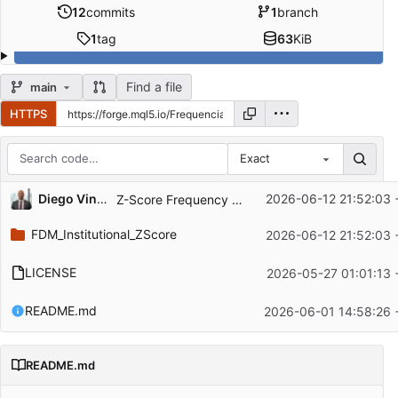
12
commits
1
branch
1
tag
63
KiB
Find a file
main
HTTPS
Exact
Repository files (latest commit first)
...
Diego Vinicius Righetti Sá
2026-06-12 21:52:03 
Z-Score Frequency — Mean Reversion Specialist
Filename
Latest commit message
FDM_Institutional_ZScore
2026-06-12 21:52:03 
Latest commit date
LICENSE
2026-05-27 01:01:13 
README.md
2026-06-01 14:58:26 
README.md