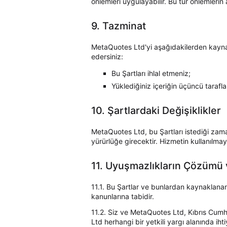
önlemleri uygulayabilir. Bu tür önlemlerin a
9. Tazminat
MetaQuotes Ltd'yi aşağıdakilerden kayna
edersiniz:
Bu Şartları ihlal etmeniz;
Yüklediğiniz içeriğin üçüncü taraflar
10. Şartlardaki Değişiklikler
MetaQuotes Ltd, bu Şartları istediği zam
yürürlüğe girecektir. Hizmetin kullanılmay
11. Uyuşmazlıkların Çözümü
11.1. Bu Şartlar ve bunlardan kaynaklanan 
kanunlarına tabidir.
11.2. Siz ve MetaQuotes Ltd, Kıbrıs Cumh
Ltd herhangi bir yetkili yargı alanında ihti