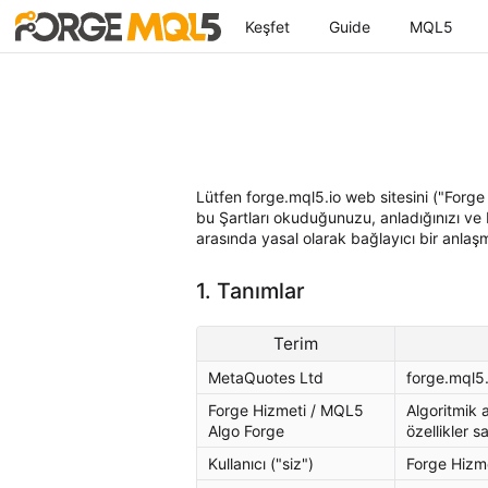
Keşfet
Guide
MQL5
Lütfen forge.mql5.io web sitesini ("Forge
bu Şartları okuduğunuzu, anladığınızı ve 
arasında yasal olarak bağlayıcı bir anlaşm
1. Tanımlar
Terim
MetaQuotes Ltd
forge.mql5.i
Forge Hizmeti / MQL5
Algoritmik a
Algo Forge
özellikler s
Kullanıcı ("siz")
Forge Hizme