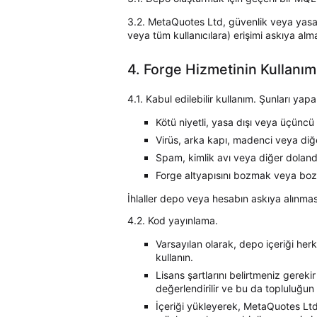
3.2. MetaQuotes Ltd, güvenlik veya yasal
veya tüm kullanıcılara) erişimi askıya alm
4. Forge Hizmetinin Kullanım
4.1. Kabul edilebilir kullanım. Şunları yap
Kötü niyetli, yasa dışı veya üçüncü 
Virüs, arka kapı, madenci veya diğer
Spam, kimlik avı veya diğer dolandı
Forge altyapısını bozmak veya b
İhlaller depo veya hesabın askıya alınması
4.2. Kod yayınlama.
Varsayılan olarak, depo içeriği herk
kullanın.
Lisans şartlarını belirtmeniz gerek
değerlendirilir ve bu da topluluğun p
İçeriği yükleyerek, MetaQuotes Ltd