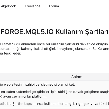
AlgoBook
Freelance
Forum
FORGE.MQL5.IO Kullanım Şartları
 Hizmeti") kullanmadan önce bu Kullanım Şartlarını dikkatlice okuyun. 
bunlara bağlı kalmayı kabul ettiğinizi onaylamış olursunuz. Bu Kullan
a teşkil eder.
Anlam
o web sitesinin sahibi ve işletmecisi olan şirket.
lım-satım sistemleri geliştiricileri için işbirliğine dayalı geliştirme ar
ağlayan çevrimiçi bir platform.
tini bu Şartlar kapsamında kullanan herhangi bir gerçek veya tüzel k