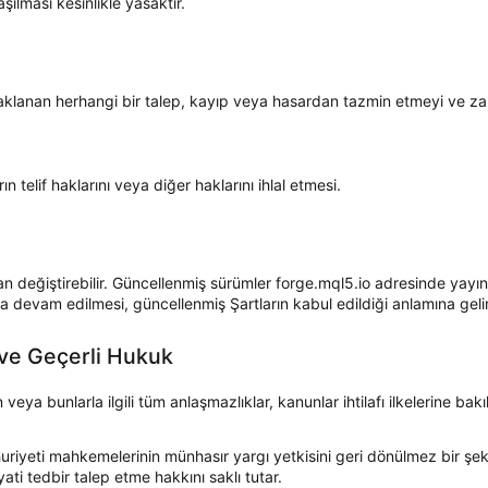
şılması kesinlikle yasaktır.
klanan herhangi bir talep, kayıp veya hasardan tazmin etmeyi ve z
ın telif haklarını veya diğer haklarını ihlal etmesi.
an değiştirebilir. Güncellenmiş sürümler forge.mql5.io adresinde yay
a devam edilmesi, güncellenmiş Şartların kabul edildiği anlamına gelir
 ve Geçerli Hukuk
veya bunlarla ilgili tüm anlaşmazlıklar, kanunlar ihtilafı ilkelerine ba
uriyeti mahkemelerinin münhasır yargı yetkisini geri dönülmez bir şe
yati tedbir talep etme hakkını saklı tutar.