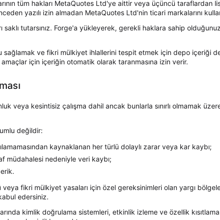
olarının tüm hakları MetaQuotes Ltd'ye aittir veya üçüncü taraflardan li
ceden yazılı izin almadan MetaQuotes Ltd'nin ticari markalarını kulla
ı saklı tutarsınız. Forge'a yükleyerek, gerekli haklara sahip olduğunuz
sağlamak ve fikri mülkiyet ihlallerini tespit etmek için depo içeriği d
r amaçlar için içeriğin otomatik olarak taranmasına izin verir.
lması
nluk veya kesintisiz çalışma dahil ancak bunlarla sınırlı olmamak üzer
mlu değildir:
ılamamasından kaynaklanan her türlü dolaylı zarar veya kar kaybı;
af müdahalesi nedeniyle veri kaybı;
erik.
 veya fikri mülkiyet yasaları için özel gereksinimleri olan yargı bölgel
abul edersiniz.
rında kimlik doğrulama sistemleri, etkinlik izleme ve özellik kısıtlama