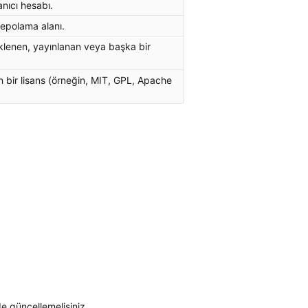
nıcı hesabı.
depolama alanı.
üklenen, yayınlanan veya başka bir
n bir lisans (örneğin, MIT, GPL, Apache
de güncellemelisiniz.