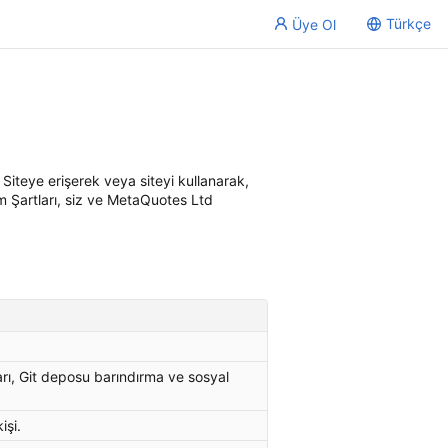
Türkçe
Üye Ol
Siteye erişerek veya siteyi kullanarak,
ım Şartları, siz ve MetaQuotes Ltd
açları, Git deposu barındırma ve sosyal
işi.