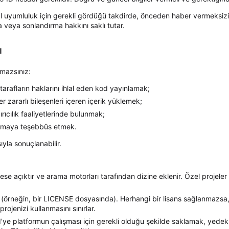
 uyumluluk için gerekli gördüğü takdirde, önceden haber vermeksizin
a veya sonlandırma hakkını saklı tutar.
ı
amazsınız:
tarafların haklarını ihlal eden kod yayınlamak;
 zararlı bileşenleri içeren içerik yüklemek;
rıcılık faaliyetlerinde bulunmak;
ozmaya teşebbüs etmek.
yla sonuçlanabilir.
ese açıktır ve arama motorları tarafından dizine eklenir. Özel projeler
ir (örneğin, bir LICENSE dosyasında). Herhangi bir lisans sağlanmazsa, 
rojenizi kullanmasını sınırlar.
'ye platformun çalışması için gerekli olduğu şekilde saklamak, yede