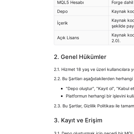
MQL5 Hesabı
Forge dahil
Depo
Kaynak kodu
Kaynak kodu
İçerik
şekilde payl
Kaynak kodu
Açık Lisans
2.0).
2. Genel Hükümler
2.1. Hizmet 18 yaş ve üzeri kullanıcılara y
2.2. Bu Şartları aşağıdakilerden herhangi 
"Depo oluştur", "Kayıt ol", "Kabul
Platformun herhangi bir işlevini ku
2.3. Bu Şartlar, Gizlilik Politikası ile tamam
3. Kayıt ve Erişim
3.1. Depo oluşturmak için geçerli bir MQL