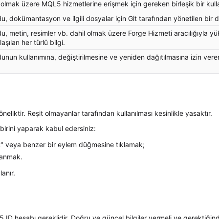
 olmak üzere MQL5 hizmetlerine erişmek için gereken birleşik bir kulla
, dokümantasyon ve ilgili dosyalar için Git tarafından yönetilen bir 
, metin, resimler vb. dahil olmak üzere Forge Hizmeti aracılığıyla y
aşılan her türlü bilgi.
nun kullanımına, değiştirilmesine ve yeniden dağıtılmasına izin vere
öneliktir. Reşit olmayanlar tarafından kullanılması kesinlikle yasaktır.
birini yaparak kabul edersiniz:
 et" veya benzer bir eylem düğmesine tıklamak;
llanmak.
lanır.
5 ID hesabı gereklidir. Doğru ve güncel bilgiler vermeli ve gerektiğin