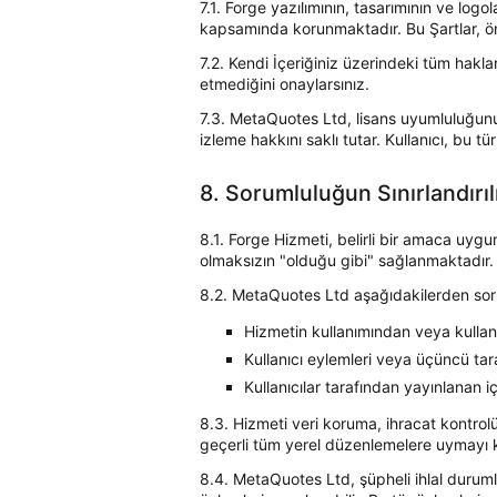
7.1. Forge yazılımının, tasarımının ve log
kapsamında korunmaktadır. Bu Şartlar, ön
7.2. Kendi İçeriğiniz üzerindeki tüm haklar
etmediğini onaylarsınız.
7.3. MetaQuotes Ltd, lisans uyumluluğunu 
izleme hakkını saklı tutar. Kullanıcı, bu tü
8. Sorumluluğun Sınırlandırı
8.1. Forge Hizmeti, belirli bir amaca uygu
olmaksızın "olduğu gibi" sağlanmaktadır.
8.2. MetaQuotes Ltd aşağıdakilerden soru
Hizmetin kullanımından veya kullan
Kullanıcı eylemleri veya üçüncü tar
Kullanıcılar tarafından yayınlanan iç
8.3. Hizmeti veri koruma, ihracat kontrolü
geçerli tüm yerel düzenlemelere uymayı k
8.4. MetaQuotes Ltd, şüpheli ihlal durumla