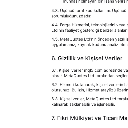
münhasır olmayan bir lisans verirsini
4.3. Üçüncü taraf kod kullanımı. Üçüncü ta
sorumluluğunuzdadır.
4.4. Forge Hizmetini, teknolojilerini veya
Ltd'nin faaliyet gösterdiği benzer alanlarl
4.5. MetaQuotes Ltd'nin önceden yazılı i
uygulamanız, kaynak kodunu analiz etmeni
6. Gizlilik ve Kişisel Veriler
6.1. Kişisel veriler mql5.com adresinde ya
olarak MetaQuotes Ltd tarafından seçilen
6.2. Hizmeti kullanarak, kişisel verilerin
olursunuz. Bu izin, Hizmet arayüzü üzerin
6.3. Kişisel veriler, MetaQuotes Ltd tara
kalınarak saklanabilir ve işlenebilir.
7. Fikri Mülkiyet ve Ticari Ma