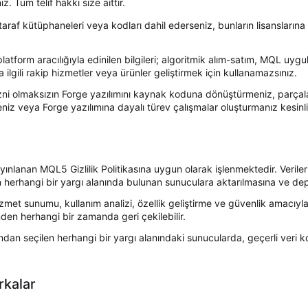
z. Tüm telif hakkı size aittir.
raf kütüphaneleri veya kodları dahil ederseniz, bunların lisanslarına 
 platform aracılığıyla edinilen bilgileri; algoritmik alım-satım, MQL u
a ilgili rakip hizmetler veya ürünler geliştirmek için kullanamazsınız.
zni olmaksızın Forge yazılımını kaynak koduna dönüştürmeniz, parçala
z veya Forge yazılımına dayalı türev çalışmalar oluşturmanız kesinlik
yınlanan MQL5 Gizlilik Politikasına uygun olarak işlenmektedir. Veriler
 herhangi bir yargı alanında bulunan sunuculara aktarılmasına ve depo
 hizmet sunumu, kullanım analizi, özellik geliştirme ve güvenlik amacıyl
den herhangi bir zamanda geri çekilebilir.
fından seçilen herhangi bir yargı alanındaki sunucularda, geçerli veri
rkalar