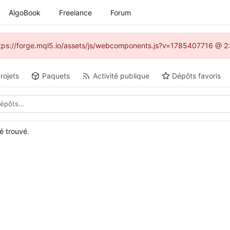
AlgoBook
Freelance
Forum
(https://forge.mql5.io/assets/js/webcomponents.js?v=1785407716 @ 2:
rojets
Paquets
Activité publique
Dépôts favoris
é trouvé.