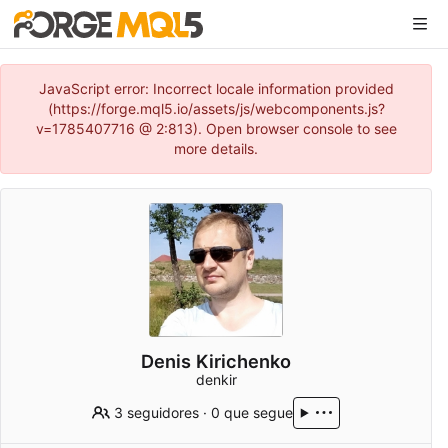
JavaScript error: Incorrect locale information provided
(https://forge.mql5.io/assets/js/webcomponents.js?
v=1785407716 @ 2:813). Open browser console to see
more details.
Denis Kirichenko
denkir
3 seguidores
·
0 que segue