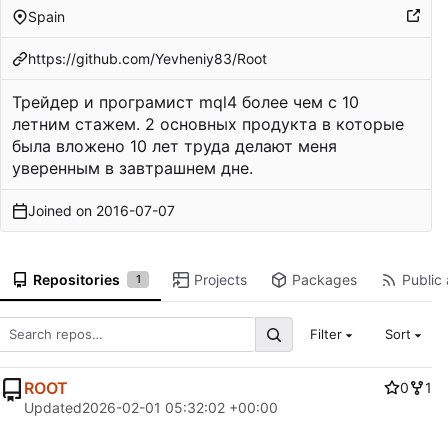
Spain
https://github.com/Yevheniy83/Root
Трейдер и програмист mql4 более чем с 10
летним стажем. 2 основных продукта в которые
была вложено 10 лет труда делают меня
уверенным в завтрашнем дне.
Joined on
2016-07-07
Repositories
Projects
Packages
Public 
1
Filter
Sort
ROOT
0
1
Updated
2026-02-01 05:32:02 +00:00