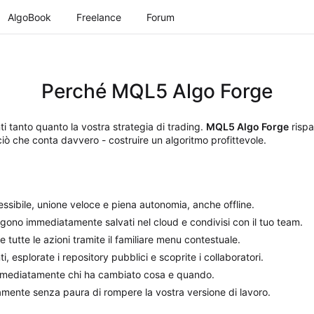
AlgoBook
Freelance
Forum
Perché MQL5 Algo Forge
ti tanto quanto la vostra strategia di trading.
MQL5 Algo Forge
rispa
ciò che conta davvero - costruire un algoritmo profittevole.
lessibile, unione veloce e piena autonomia, anche offline.
ngono immediatamente salvati nel cloud e condivisi con il tuo team.
e tutte le azioni tramite il familiare menu contestuale.
i, esplorate i repository pubblici e scoprite i collaboratori.
immediatamente chi ha cambiato cosa e quando.
ramente senza paura di rompere la vostra versione di lavoro.