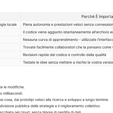
Perché È Import
ogia locale
Piena autonomia e prestazioni veloci senza connession
Il codice viene aggiunto istantaneamente all'archivio e
Nessuna curva di apprendimento - utilizzate l'interfac
Trovate facilmente collaboratori che la pensano come 
Revisioni rapide del codice e controllo della qualità
Testate le idee senza mettere a rischio la vostra versio
te le modifiche.
o millisecondi.
asi cosa, dai prototipi veloci alla ricerca e sviluppo a lungo termine.
ivisione pubblica delle strategie e il miglioramento collettivo.
pecchiata nel cloud; senza timore di perdita di dati.